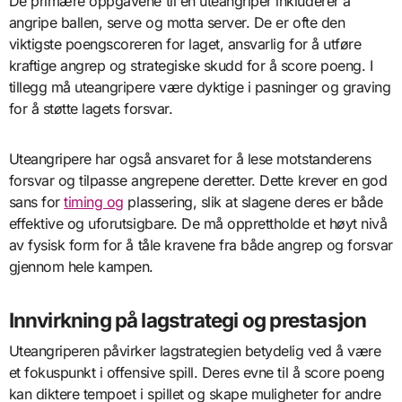
De primære oppgavene til en uteangriper inkluderer å
angripe ballen, serve og motta server. De er ofte den
viktigste poengscoreren for laget, ansvarlig for å utføre
kraftige angrep og strategiske skudd for å score poeng. I
tillegg må uteangripere være dyktige i pasninger og graving
for å støtte lagets forsvar.
Uteangripere har også ansvaret for å lese motstanderens
forsvar og tilpasse angrepene deretter. Dette krever en god
sans for
timing og
plassering, slik at slagene deres er både
effektive og uforutsigbare. De må opprettholde et høyt nivå
av fysisk form for å tåle kravene fra både angrep og forsvar
gjennom hele kampen.
Innvirkning på lagstrategi og prestasjon
Uteangriperen påvirker lagstrategien betydelig ved å være
et fokuspunkt i offensive spill. Deres evne til å score poeng
kan diktere tempoet i spillet og skape muligheter for andre