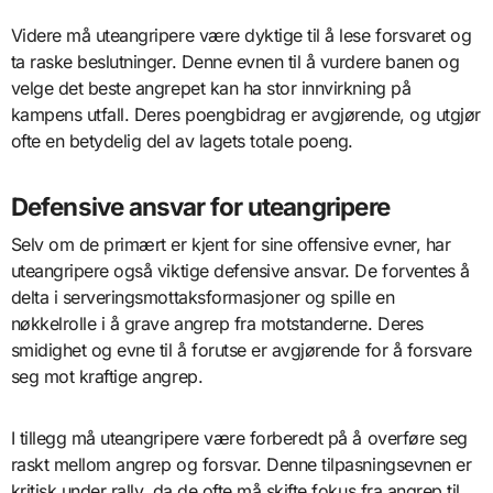
Videre må uteangripere være dyktige til å lese forsvaret og
ta raske beslutninger. Denne evnen til å vurdere banen og
velge det beste angrepet kan ha stor innvirkning på
kampens utfall. Deres poengbidrag er avgjørende, og utgjør
ofte en betydelig del av lagets totale poeng.
Defensive ansvar for uteangripere
Selv om de primært er kjent for sine offensive evner, har
uteangripere også viktige defensive ansvar. De forventes å
delta i serveringsmottaksformasjoner og spille en
nøkkelrolle i å grave angrep fra motstanderne. Deres
smidighet og evne til å forutse er avgjørende for å forsvare
seg mot kraftige angrep.
I tillegg må uteangripere være forberedt på å overføre seg
raskt mellom angrep og forsvar. Denne tilpasningsevnen er
kritisk under rally, da de ofte må skifte fokus fra angrep til