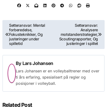
Post
Setteransvar: Mental
Setteransvar:
forberedelse,
Analysere
navigation
Fokusteknikker, Og
motstanderstrategier,
justeringer under
Scoutingrapporter, Og
spilletid
justeringer i spillet
By
Lars Johansen
Lars Johansen er en volleyballtrener med over
ti års erfaring, spesialisert på regler og
posisjoner i volleyball.
Related Post