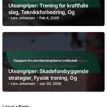
Uteangriper: Trening for kraftfulle
slag, Teknikkforbedring, Og
kondisjonering
Lars Johansen
Feb 4, 2026
Oppgave for utendørsangripere i volleyball
Uteangriper: Skadeforebyggende
strategier, Fysisk trening, Og
restitusjon
Lars Johansen
Jan 30, 2026
Leave a Reply