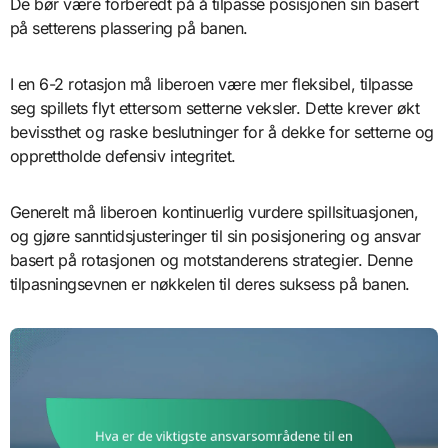
De bør være forberedt på å tilpasse posisjonen sin basert
på setterens plassering på banen.
I en 6-2 rotasjon må liberoen være mer fleksibel, tilpasse
seg spillets flyt ettersom setterne veksler. Dette krever økt
bevissthet og raske beslutninger for å dekke for setterne og
opprettholde defensiv integritet.
Generelt må liberoen kontinuerlig vurdere spillsituasjonen,
og gjøre sanntidsjusteringer til sin posisjonering og ansvar
basert på rotasjonen og motstanderens strategier. Denne
tilpasningsevnen er nøkkelen til deres suksess på banen.