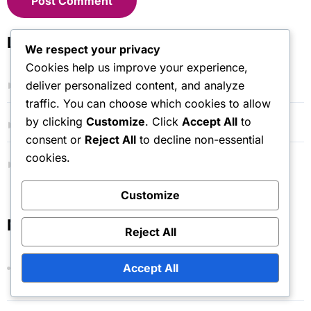
Lenker
We respect your privacy
Cookies help us improve your experience,
deliver personalized content, and analyze
Bloggarkiv
traffic. You can choose which cookies to allow
by clicking
Customize
. Click
Accept All
to
Kontakt
consent or
Reject All
to decline non-essential
cookies.
Vår historie
Customize
Nylige innlegg
Reject All
Accept All
Libero: Forstå rollen i forskjellige rotasjoner,
Ansvarsområder, Og justeringer