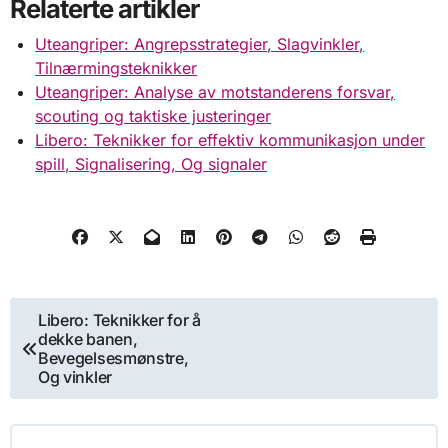
Relaterte artikler
Uteangriper: Angrepsstrategier, Slagvinkler,
Tilnærmingsteknikker
Uteangriper: Analyse av motstanderens forsvar,
scouting og taktiske justeringer
Libero: Teknikker for effektiv kommunikasjon under
spill, Signalisering, Og signaler
Post
Libero: Teknikker for å
dekke banen,
navigation
Bevegelsesmønstre,
Og vinkler