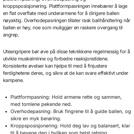
kroppsposisjonering. Plattformpasningen innebærer å lage
en flat overflate med underarmene for å dirigere ballen
nøyaktig. Overhodepasningen tillater rask ballhåndtering når
ballen er høy, noe som muliggjør en raskere overgang til
angrep.
Uteangripere bør øve på disse teknikkene regelmessig for å
utvikle muskelminne og forbedre reaksjonstidene.
Konsistente øvelser kan hjelpe til med å finjustere
ferdighetene deres, og sikre at de kan svare effektivt under
kampene.
Plattformpasning: Hold armene rette og sammen,
med tomlene pekende ned.
Overhodepasning: Bruk fingrene til å guide ballen, og
sikre en myk berøring.
Kroppsposisjonering: Hold deg lav og balansert, klar
til å bevege deg i hvilken som helst retning.