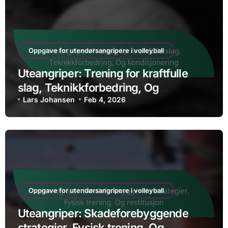
Oppgave for utendørsangripere i volleyball
Uteangriper: Trening for kraftfulle
slag, Teknikkforbedring, Og
kondisjonering
Lars Johansen
Feb 4, 2026
Oppgave for utendørsangripere i volleyball
Uteangriper: Skadeforebyggende
strategier, Fysisk trening, Og