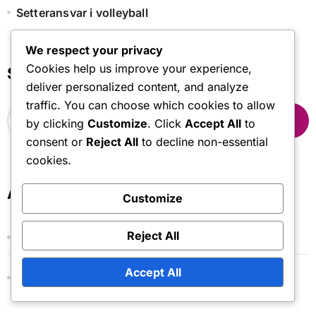
Setteransvar i volleyball
We respect your privacy
Cookies help us improve your experience,
Søk
deliver personalized content, and analyze
traffic. You can choose which cookies to allow
S
by clicking
Customize
. Click
Accept All
to
e
a
consent or
Reject All
to decline non-essential
r
cookies.
c
h
Arkiv
Customize
f
o
r
Reject All
February 2026
:
Accept All
January 2026