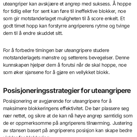
uteangriper kan avskjære et angrep med suksess. Å hoppe
for tidlig eller for sent kan føre til ineffektive blokker, noe
som gir motstanderlaget muligheten til å score enkelt. Et
godt timet hopp kan forstyrre angriperens rytme og tvinge
dem til å endre skuddet sitt.
For å forbedre timingen bør uteangripere studere
motstanderlagets mønstre og setterens bevegelser. Denne
kunnskapen hjelper dem å forutsi når de skal hoppe, noe
som øker sjansene for å gjøre en vellykket blokk.
Posisjoneringsstrategier for uteangripere
Posisjonering er avgjørende for uteangripere for å
maksimere blokkeringens effektivitet. De bør plassere seg
nær nettet, og sikre at de kan nå høye angrep samtidig som
de er oppmerksomme på angriperens tilnærming. Justering
av stansen basert på angriperens posisjon kan skape bedre