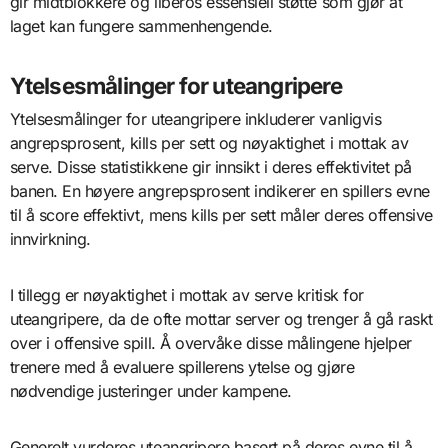
gir midtblokkere og liberos essensiell støtte som gjør at
laget kan fungere sammenhengende.
Ytelsesmålinger for uteangripere
Ytelsesmålinger for uteangripere inkluderer vanligvis
angrepsprosent, kills per sett og nøyaktighet i mottak av
serve. Disse statistikkene gir innsikt i deres effektivitet på
banen. En høyere angrepsprosent indikerer en spillers evne
til å score effektivt, mens kills per sett måler deres offensive
innvirkning.
I tillegg er nøyaktighet i mottak av serve kritisk for
uteangripere, da de ofte mottar server og trenger å gå raskt
over i offensive spill. Å overvåke disse målingene hjelper
trenere med å evaluere spillerens ytelse og gjøre
nødvendige justeringer under kampene.
Generelt vurderes uteangripere basert på deres evne til å